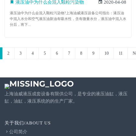
液压油中为什么会混入颗粒污染物
2020-04-08
液压油中为什么会混入颗粒污染物?上海油威液压设备公司指出：液压油
中混入水分和空气液压油新油有吸水性，含有微量水分，液压油中混入水
分后，将下...
2
3
4
5
6
7
8
9
10
11
N
上海油威液压成套设备有限供公司，是专业的液压油缸，液压
缸，油缸，液压系统的的生产厂家。
关于我们/ABOUT US
公司简介